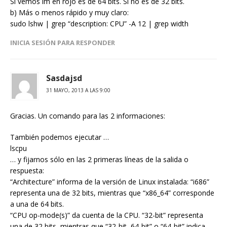
Si vemos lm en rojo es de 64 bits. Si no es de 32 bits.
b) Más o menos rápido y muy claro:
sudo lshw | grep “description: CPU” -A 12 | grep width
INICIA SESIÓN PARA RESPONDER
Sasdajsd
31 MAYO, 2013 A LAS 9:00
Gracias. Un comando para las 2 informaciones:
También podemos ejecutar …
lscpu
… y fijarnos sólo en las 2 primeras líneas de la salida o
respuesta:
“Architecture” informa de la versión de Linux instalada: “i686”
representa una de 32 bits, mientras que “x86_64” corresponde
a una de 64 bits.
“CPU op-mode(s)” da cuenta de la CPU. “32-bit” representa
una de 32 bits, mientras que “32-bit, 64-bit” o “64-bit” indica