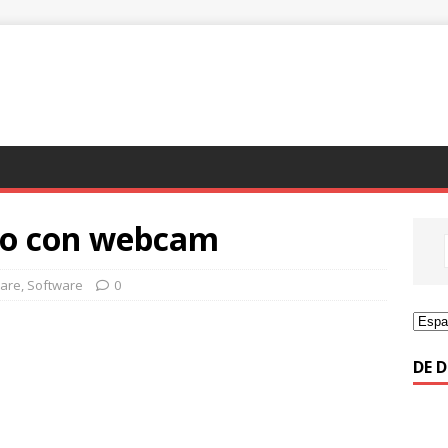
ivo con webcam
are
,
Software
0
DE 